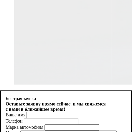
Продолжая использовать http://aquacity-kazan.ru , вы
соглашаетесь на использование файлов cookie. Как запретить
Быстрая заявка
использование определенных файлов cookie можно найти в
Оставьте заявку прямо сейчас, и
мы свяжемся
Политике файлов Cookies
с вами в ближайшее время!
Ваше имя
Принять
Телефон
Марка автомобиля