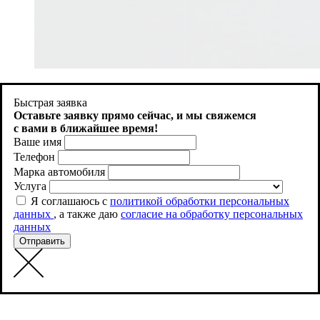
Продолжая использовать http://aquacity-kazan.ru , вы
соглашаетесь на использование файлов cookie. Как запретить
Быстрая заявка
использование определенных файлов cookie можно найти в
Оставьте заявку прямо сейчас, и
мы свяжемся
Политике файлов Cookies
с вами в ближайшее время!
Ваше имя
Принять
Телефон
Марка автомобиля
Услуга
Я соглашаюсь с
политикой обработки персональных
данных
, а также даю
согласие на обработку персональных
данных
Отправить