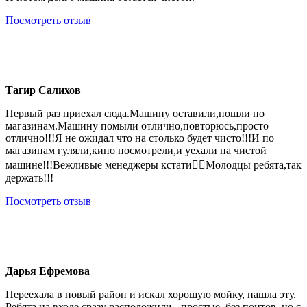
Посмотреть отзыв
Тагир Салихов
Первый раз приехал сюда.Машину оставили,пошли по
магазинам.Машину помыли отлично,повторюсь,просто
отлично!!!Я не ожидал что на столько будет чисто!!!И по
магазинам гуляли,кино посмотрели,и уехали на чистой
машине!!!Вежливые менеджеры кстати👍🏻Молодцы ребята,так
держать!!!
Посмотреть отзыв
Дарья Ефремова
Переехала в новый район и искал хорошую мойку, нашла эту.
Ребята на входе сразу расположили - простые, без понтов, но с