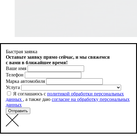
Продолжая использовать http://aquacity-kazan.ru , вы
соглашаетесь на использование файлов cookie. Как запретить
Быстрая заявка
использование определенных файлов cookie можно найти в
Оставьте заявку прямо сейчас, и
мы свяжемся
Политике файлов Cookies
с вами в ближайшее время!
Ваше имя
Принять
Телефон
Марка автомобиля
Услуга
Я соглашаюсь с
политикой обработки персональных
данных
, а также даю
согласие на обработку персональных
данных
Отправить