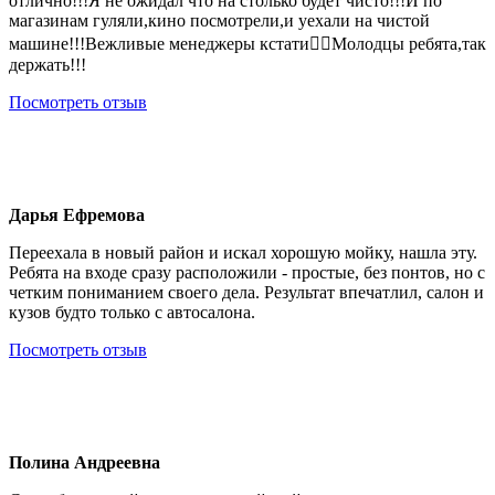
отлично!!!Я не ожидал что на столько будет чисто!!!И по
магазинам гуляли,кино посмотрели,и уехали на чистой
машине!!!Вежливые менеджеры кстати👍🏻Молодцы ребята,так
держать!!!
Посмотреть отзыв
Дарья Ефремова
Переехала в новый район и искал хорошую мойку, нашла эту.
Ребята на входе сразу расположили - простые, без понтов, но с
четким пониманием своего дела. Результат впечатлил, салон и
кузов будто только с автосалона.
Посмотреть отзыв
Полина Андреевна