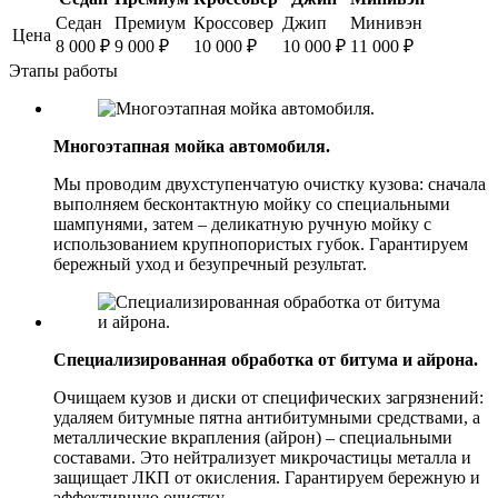
Седан
Премиум
Кроссовер
Джип
Минивэн
Цена
8 000
₽
9 000
₽
10 000
₽
10 000
₽
11 000
₽
Этапы работы
Многоэтапная мойка автомобиля.
Мы проводим двухступенчатую очистку кузова: сначала
выполняем бесконтактную мойку со специальными
шампунями, затем – деликатную ручную мойку с
использованием крупнопористых губок. Гарантируем
бережный уход и безупречный результат.
Специализированная обработка от битума и айрона.
Очищаем кузов и диски от специфических загрязнений:
удаляем битумные пятна антибитумными средствами, а
металлические вкрапления (айрон) – специальными
составами. Это нейтрализует микрочастицы металла и
защищает ЛКП от окисления. Гарантируем бережную и
эффективную очистку.