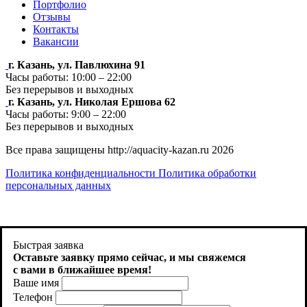
Портфолио
Отзывы
Контакты
Вакансии
г. Казань, ул. Павлюхина 91
Часы работы: 10:00 – 22:00
Без перерывов и выходных
г. Казань, ул. Николая Ершова 62
Часы работы: 9:00 – 22:00
Без перерывов и выходных
Все права защищены http://aquacity-kazan.ru 2026
Политика конфиденциальности
Политика обработки
персональных данных
Продолжая использовать http://aquacity-kazan.ru , вы
соглашаетесь на использование файлов cookie. Как запретить
Быстрая заявка
использование определенных файлов cookie можно найти в
Оставьте заявку прямо сейчас, и
мы свяжемся
Политике файлов Cookies
с вами в ближайшее время!
Ваше имя
Принять
Телефон