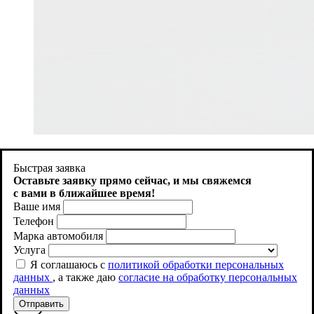
Продолжая использовать http://aquacity-kazan.ru , вы
соглашаетесь на использование файлов cookie. Как запретить
Быстрая заявка
использование определенных файлов cookie можно найти в
Оставьте заявку прямо сейчас, и
мы свяжемся
Политике файлов Cookies
с вами в ближайшее время!
Ваше имя
Принять
Телефон
Марка автомобиля
Услуга
Я соглашаюсь с
политикой обработки персональных
данных
, а также даю
согласие на обработку персональных
данных
Отправить