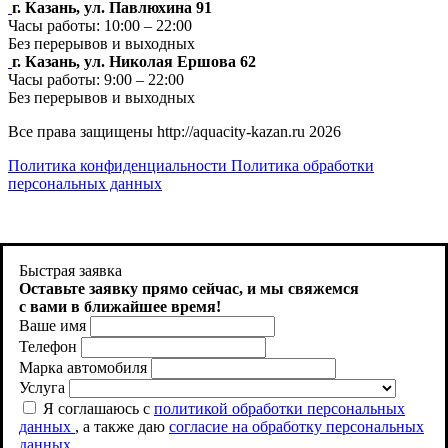
г. Казань, ул. Павлюхина 91
Часы работы: 10:00 – 22:00
Без перерывов и выходных
г. Казань, ул. Николая Ершова 62
Часы работы: 9:00 – 22:00
Без перерывов и выходных
Все права защищены http://aquacity-kazan.ru 2026
Политика конфиденциальности
Политика обработки
персональных данных
Продолжая использовать http://aquacity-kazan.ru , вы
соглашаетесь на использование файлов cookie. Как запретить
Быстрая заявка
использование определенных файлов cookie можно найти в
Оставьте заявку прямо сейчас, и
мы свяжемся
Политике файлов Cookies
с вами в ближайшее время!
Ваше имя
Принять
Телефон
Марка автомобиля
Услуга
Я соглашаюсь с
политикой обработки персональных
данных
, а также даю
согласие на обработку персональных
данных