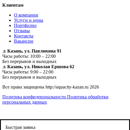
Клиентам
О компании
Услуги и цены
Портфолио
Отзывы
Контакты
Вакансии
г. Казань, ул. Павлюхина 91
Часы работы: 10:00 – 22:00
Без перерывов и выходных
г. Казань, ул. Николая Ершова 62
Часы работы: 9:00 – 22:00
Без перерывов и выходных
Все права защищены http://aquacity-kazan.ru 2026
Политика конфиденциальности
Политика обработки
персональных данных
Продолжая использовать http://aquacity-kazan.ru , вы
соглашаетесь на использование файлов cookie. Как запретить
Быстрая заявка