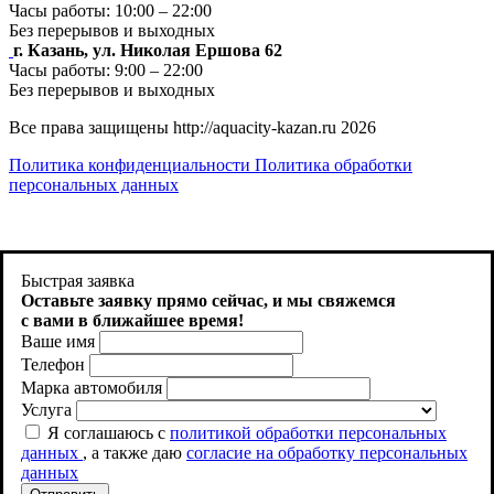
Часы работы: 10:00 – 22:00
Без перерывов и выходных
г. Казань, ул. Николая Ершова 62
Часы работы: 9:00 – 22:00
Без перерывов и выходных
Все права защищены http://aquacity-kazan.ru 2026
Политика конфиденциальности
Политика обработки
персональных данных
Продолжая использовать http://aquacity-kazan.ru , вы
соглашаетесь на использование файлов cookie. Как запретить
Быстрая заявка
использование определенных файлов cookie можно найти в
Оставьте заявку прямо сейчас, и
мы свяжемся
Политике файлов Cookies
с вами в ближайшее время!
Ваше имя
Принять
Телефон
Марка автомобиля
Услуга
Я соглашаюсь с
политикой обработки персональных
данных
, а также даю
согласие на обработку персональных
данных