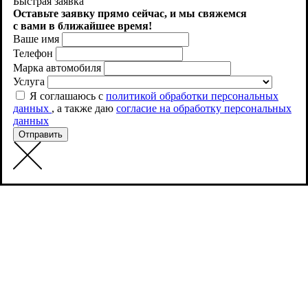
соглашаетесь на использование файлов cookie. Как запретить
Быстрая заявка
использование определенных файлов cookie можно найти в
Оставьте заявку прямо сейчас, и
мы свяжемся
Политике файлов Cookies
с вами в ближайшее время!
Ваше имя
Принять
Телефон
Марка автомобиля
Услуга
Я соглашаюсь с
политикой обработки персональных
данных
, а также даю
согласие на обработку персональных
данных
Отправить