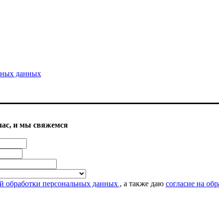
ьных данных
етесь на использование файлов cookie. Как запретить использова
час, и
мы свяжемся
!
й обработки персональных данных
, а также даю
согласие на об