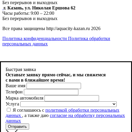
Без перерывов и выходных
г. Казань, ул. Николая Ершова 62
Часы работы: 9:00 – 22:00
Без перерывов и выходных
Все права защищены http://aquacity-kazan.ru 2026
Политика конфиденциальности
Политика обработки
персональных данных
Продолжая использовать http://aquacity-kazan.ru , вы
соглашаетесь на использование файлов cookie. Как запретить
Быстрая заявка
использование определенных файлов cookie можно найти в
Оставьте заявку прямо сейчас, и
мы свяжемся
Политике файлов Cookies
с вами в ближайшее время!
Ваше имя
Принять
Телефон
Марка автомобиля
Услуга
Я соглашаюсь с
политикой обработки персональных
данных
, а также даю
согласие на обработку персональных
данных
Отправить