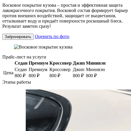
Восковое покрытие кузова – простая и эффективная защита
лакокрасочного покрытия. Восковой состав формирует барьер
против внешних воздействий, защищает от выцветания,
отталкивает воду и придаёт поверхности роскошный блеск.
Результат заметен сразу!
Оценить по фото
Забронировать
Прайс-лист на услуги
Седан
Премиум
Кроссовер
Джип
Минивэн
Седан
Премиум
Кроссовер
Джип
Минивэн
Цена
800
₽
800
₽
800
₽
800
₽
800
₽
Этапы работы